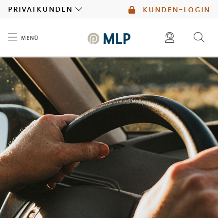
MLP
privatkunden
kunden-login
menü
Inhalt
diese website durchsuchen
mlp berater finden