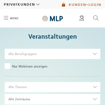
MLP
privatkunden
kunden-login
menü
Inhalt
diese website durchsuchen
Veranstaltungen
mlp berater finden
Alle Berufsgruppen
Nur Webinare anzeigen
Alle Themen