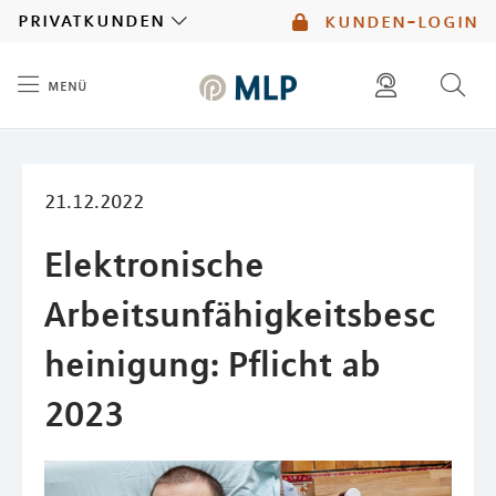
MLP
privatkunden
kunden-login
menü
Inhalt
diese website durchsuchen
mlp berater finden
21.12.2022
Elektronische
Arbeitsunfähigkeitsbesc
heinigung: Pflicht ab
2023