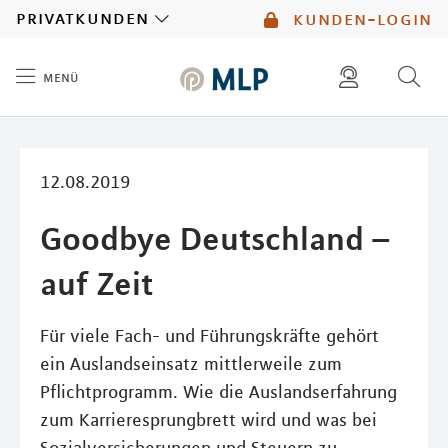
MLP
privatkunden
kunden-login
menü
Inhalt
diese website durchsuchen
mlp berater finden
12.08.2019
Goodbye Deutschland –
auf Zeit
Für viele Fach- und Führungskräfte gehört
ein Auslandseinsatz mittlerweile zum
Pflichtprogramm. Wie die Auslandserfahrung
zum Karrieresprungbrett wird und was bei