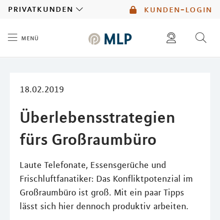
MLP
privatkunden
kunden-login
menü
Inhalt
diese website durchsuchen
mlp berater finden
18.02.2019
Überlebensstrategien
fürs Großraumbüro
Laute Telefonate, Essensgerüche und
Frischluftfanatiker: Das Konfliktpotenzial im
Großraumbüro ist groß. Mit ein paar Tipps
lässt sich hier dennoch produktiv arbeiten.