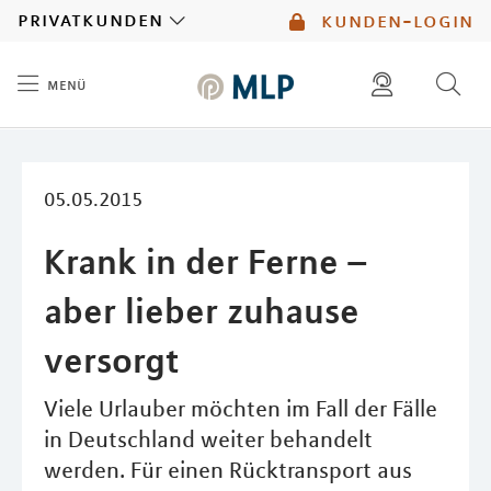
MLP
privatkunden
kunden-login
menü
Inhalt
diese website durchsuchen
mlp berater finden
05.05.2015
Krank in der Ferne –
aber lieber zuhause
versorgt
Viele Urlauber möchten im Fall der Fälle
in Deutschland weiter behandelt
werden. Für einen Rücktransport aus