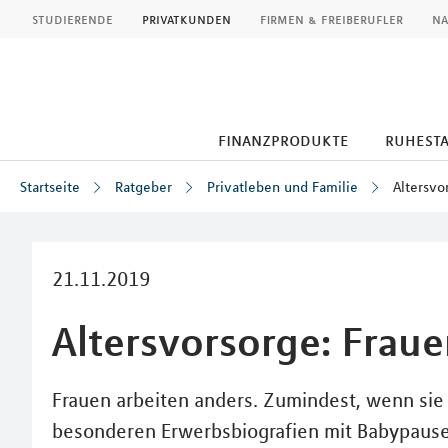
MLP
studierende
privatkunden
firmen & freiberufler
na
finanzprodukte
ruhest
Startseite
Ratgeber
Privatleben und Familie
Altersvo
Inhalt
21.11.2019
Altersvorsorge: Frau
Frauen arbeiten anders. Zumindest, wenn si
besonderen Erwerbsbiografien mit Babypausen