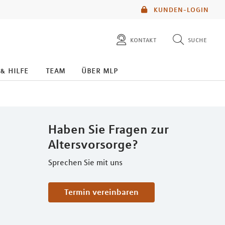
KUNDEN-LOGIN
kontakt
suche
diese website durchsuchen
 & hilfe
team
über mlp
mlp berater finden
Haben Sie Fragen zur
Altersvorsorge?
Sprechen Sie mit uns
Termin vereinbaren