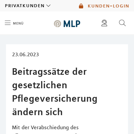
MLP
privatkunden
kunden-login
menü
Inhalt
diese website durchsuchen
mlp berater finden
23.06.2023
Beitragssätze der
gesetzlichen
Pflegeversicherung
ändern sich
Mit der Verabschiedung des