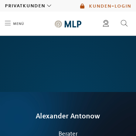
MLP
privatkunden
kunden-login
menü
Inhalt
diese website durchsuchen
mlp berater finden
Alexander
Antonow
Berater