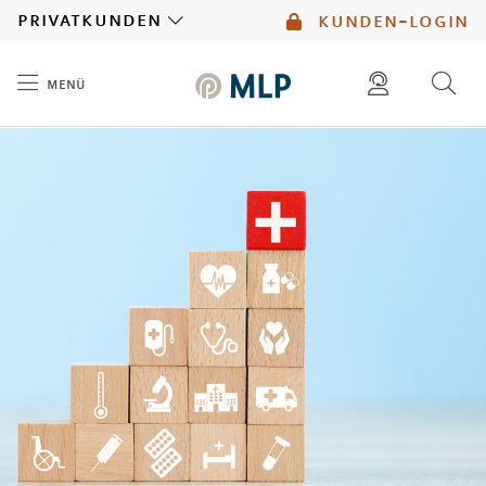
MLP
privatkunden
kunden-login
menü
Inhalt
diese website durchsuchen
mlp berater finden