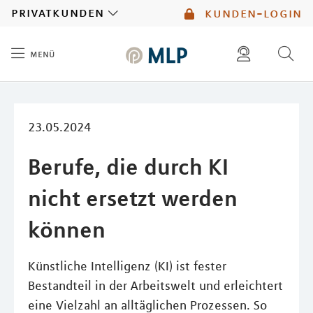
MLP
privatkunden
kunden-login
menü
Inhalt
diese website durchsuchen
mlp berater finden
23.05.2024
Berufe, die durch KI
nicht ersetzt werden
können
Künstliche Intelligenz (KI) ist fester
Bestandteil in der Arbeitswelt und erleichtert
eine Vielzahl an alltäglichen Prozessen. So