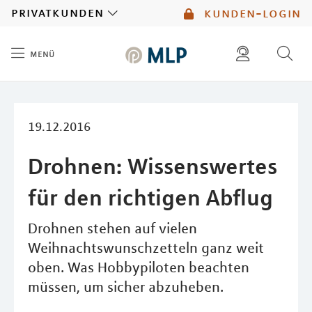
MLP
privatkunden
kunden-login
menü
Inhalt
diese website durchsuchen
mlp berater finden
19.12.2016
Drohnen: Wissenswertes
für den richtigen Abflug
Drohnen stehen auf vielen
Weihnachtswunschzetteln ganz weit
oben. Was Hobbypiloten beachten
müssen, um sicher abzuheben.