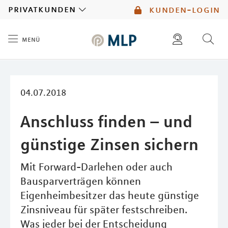
MLP
privatkunden
kunden-login
menü
Inhalt
diese website durchsuchen
mlp berater finden
04.07.2018
Anschluss finden – und
günstige Zinsen sichern
Mit Forward-Darlehen oder auch
Bausparverträgen können
Eigenheimbesitzer das heute günstige
Zinsniveau für später festschreiben.
Was jeder bei der Entscheidung